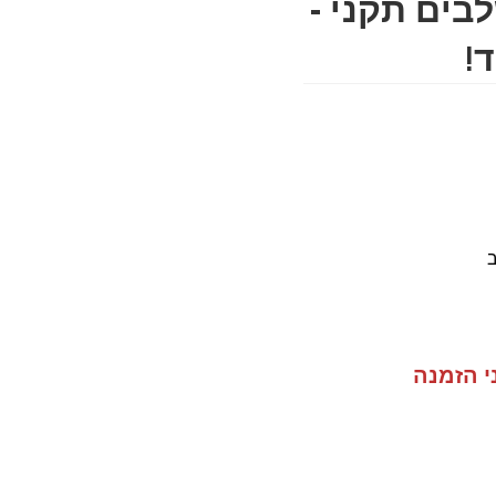
עץ חגית 8 שלבים תקני -
!
ב
י הזמנה