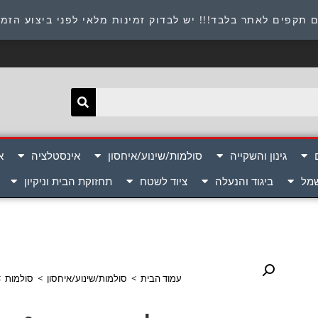
תובת : היוזמים 9 אור יהודה שירות לקוחות 054-8945722
 תקפים לאתר בלבד!!! יש לבדוק זמינות מלאי לפני ביצוע הזמ
גינון והשקייה
סולמות/שינוע/איחסון
אינסטלציה
א
שמל
ביגוד והנעלה
ציוד לשטח
תחזוקת הבית וניקיון
עמוד הבית
>
סולמות/שינוע/איחסון
>
סולמות
>