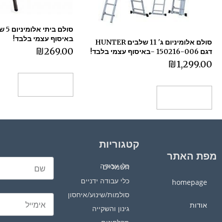
סולם 
באיסוף עצמי בלבד!
סולם אלומיניום ג' 11 שלבים HUNTER
₪
269.00
דגם 150216-006 -באיסוף עצמי בלבד!
₪
1,299.00
הוספה לסל
הוספה לסל
קטגוריות
מפת האתר
כלי עבודה חשמליים
כלי עבודה ידניים
homepage
סולמות/שינוע/איחסון
אודות
גינון והשקייה