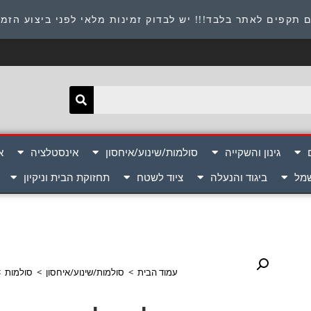
תובת : היוזמים 9 אור יהודה שירות לקוחות 054-8945722
 תקפים לאתר בלבד!!! יש לבדוק זמינות מלאי לפני ביצוע הזמ
גינון והשקייה
סולמות/שינוע/איחסון
אינסטלציה
א
שמל
ביגוד והנעלה
ציוד לשטח
תחזוקת הבית וניקיון
עמוד הבית
>
סולמות/שינוע/איחסון
>
סולמות
>