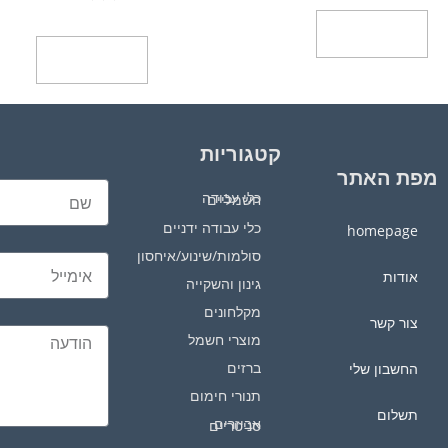
הוספה לסל
הוספה לסל
קטגוריות
מפת האתר
כלי עבודה חשמליים
כלי עבודה ידניים
homepage
סולמות/שינוע/איחסון
אודות
גינון והשקייה
מקלחונים
צור קשר
מוצרי חשמל
ברזים
החשבון שלי
תנורי חימום
תשלום
אביזרים סניטריים