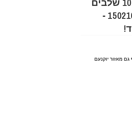
סולם אלומיניום ג 10 שלבים
HUNTER דגם 150216-005 -
!
 גם מאזור יוקנעם