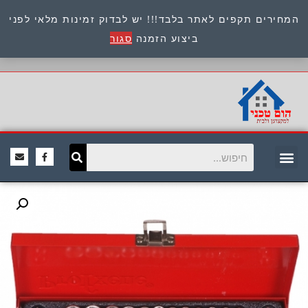
המחירים תקפים לאתר בלבד!!! יש לבדוק זמינות מלאי לפני
כתובת : היוזמים 9 אור יהודה שירות לקוחות 054-
ביצוע הזמנה
סגור
8945722