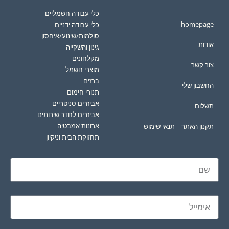
כלי עבודה חשמליים
homepage
כלי עבודה ידניים
סולמות/שינוע/איחסון
אודות
גינון והשקייה
מקלחונים
צור קשר
מוצרי חשמל
ברזים
החשבון שלי
תנורי חימום
אביזרים סניטריים
תשלום
אביזרים לחדר שירותים
ארונות אמבטיה
תקנון האתר – תנאי שימוש
תחזוקת הבית וניקיון