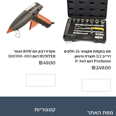
סט בוקסות מקצועי 24 חלקים
אקדח דבק חם 80W הנטר
דרייב 1/2 תוצרת טיוואן
HUNTER דגם 100700-003
Profxene דגם P-340
₪
49.00
₪
249.00
הוספה לסל
הוספה לסל
קטגוריות
מפת האתר