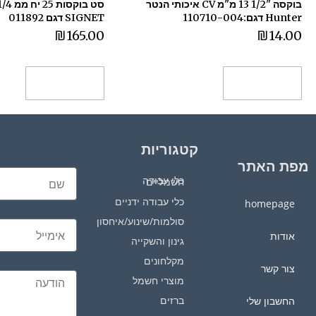
בוקסה "1/2 13 מ"מ CV איכותי הנטר
Hunter דגם:110710-004
SIGNET דגם 011892
₪
165.00
₪
14.00
הוספה לסל
הוספה לסל
קטגוריות
מפת האתר
כלי עבודה חשמליים
כלי עבודה ידניים
homepage
סולמות/שינוע/איחסון
אודות
גינון והשקייה
מקלחונים
צור קשר
מוצרי חשמל
ברזים
החשבון שלי