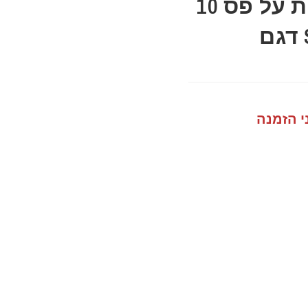
סט בוקסות עמוקות על פס 10
יח ממ SIGNET D1/4 דגם
י הזמנה