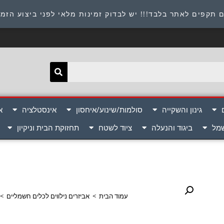
תובת : היוזמים 9 אור יהודה שירות לקוחות 054-8945722
 תקפים לאתר בלבד!!! יש לבדוק זמינות מלאי לפני ביצוע הזמ
גינון והשקייה
סולמות/שינוע/איחסון
אינסטלציה
א
שמל
ביגוד והנעלה
ציוד לשטח
תחזוקת הבית וניקיון
עמוד הבית
>
אביזרים נילווים לכלים חשמליים
>