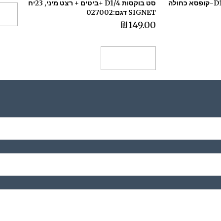
סט בוקסות 25 יח ממ D1/4-קופסא כחולה
סט בוקסות D1/4 +ביטים + רצט מיני, 23יח
SIGNET דגם:027002
הו
₪
149.00
הוספה לסל