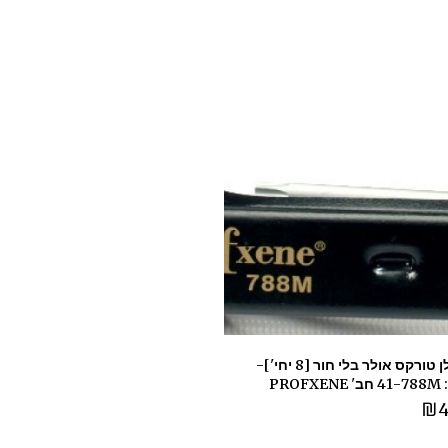
סט אלן טורקס אולר בלי חור [8 יחי']-
PROF
₪
4