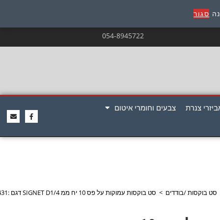
נה
סגור
054-8945722
ביזרי צנרת
צבעים וחומרי איטום
סט בוקסות /בודדים
>
סט בוקסות עמוקות על פס 10 יח ממ SIGNET D1/4 דגם :011431