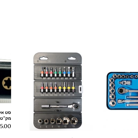
מק"ט: 41-788M חב' XENE
5.00