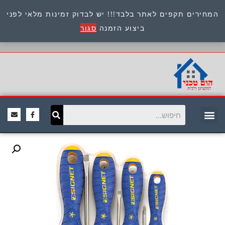
המחירים תקפים לאתר בלבד!!! יש לבדוק זמינות מלאי לפני
כתובת : היוזמים 9 אור יהודה שירות לקוחות 054-
ביצוע הזמנה
סגור
8945722