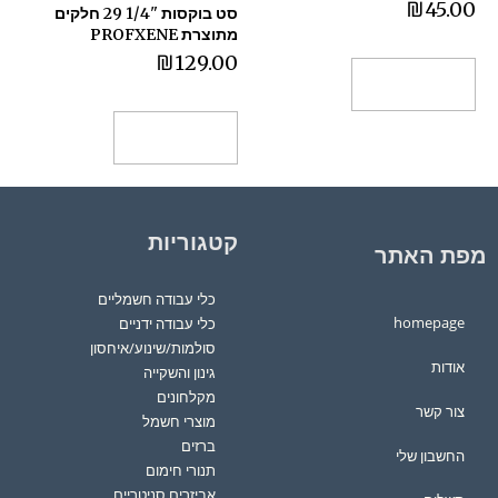
₪
45.00
סט בוקסות "1/4 29 חלקים
מתוצרת PROFXENE
₪
129.00
הוספה לסל
הוספה לסל
קטגוריות
מפת האתר
כלי עבודה חשמליים
homepage
כלי עבודה ידניים
סולמות/שינוע/איחסון
אודות
גינון והשקייה
מקלחונים
צור קשר
מוצרי חשמל
ברזים
החשבון שלי
תנורי חימום
אביזרים סניטריים