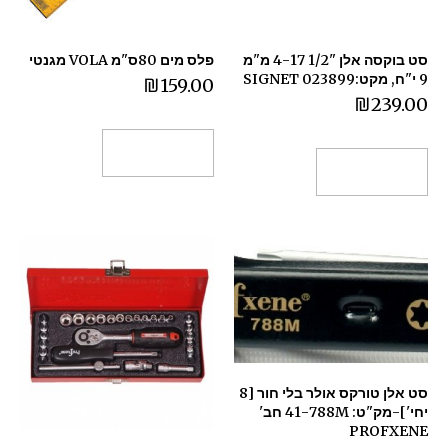
סט בוקסה אלן "1/2 4-17 מ"מ
פלס מים 80ס"מ VOLA מגנטי
9 י"ח, מקט:023899 SIGNET
₪
159.00
₪
239.00
הוספה לסל
הוספה לסל
סט אלן טורקס אולר בלי חור [8
יחי']-מק"ט: 41-788M חב'
PROFXENE