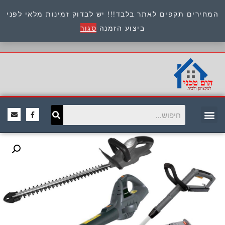
המחירים תקפים לאתר בלבד!!! יש לבדוק זמינות מלאי לפני
כתובת : היוזמים 9 אור יהודה שירות לקוחות 054-
ביצוע הזמנה
סגור
8945722