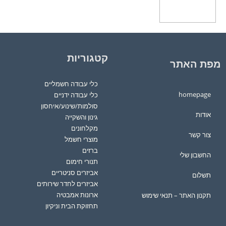
הוספה לסל
קטגוריות
מפת האתר
כלי עבודה חשמליים
homepage
כלי עבודה ידניים
סולמות/שינוע/איחסון
אודות
גינון והשקייה
מקלחונים
צור קשר
מוצרי חשמל
ברזים
החשבון שלי
תנורי חימום
אביזרים סניטריים
תשלום
אביזרים לחדר שירותים
ארונות אמבטיה
תקנון האתר – תנאי שימוש
תחזוקת הבית וניקיון