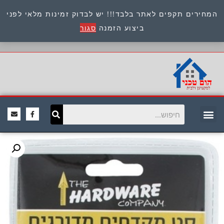
המחירים תקפים לאתר בלבד!!! יש לבדוק זמינות מלאי לפני
כתובת : היוזמים 9 אור יהודה שירות לקוחות 054-
ביצוע הזמנה
סגור
8945722