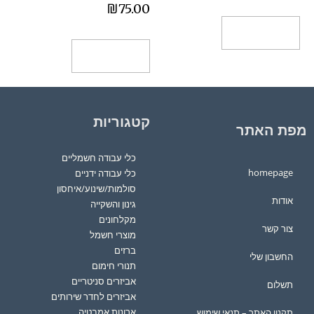
₪
75.00
הוספה לסל
הוספה לסל
קטגוריות
מפת האתר
כלי עבודה חשמליים
homepage
כלי עבודה ידניים
סולמות/שינוע/איחסון
אודות
גינון והשקייה
מקלחונים
צור קשר
מוצרי חשמל
ברזים
החשבון שלי
תנורי חימום
אביזרים סניטריים
תשלום
אביזרים לחדר שירותים
ארונות אמבטיה
תקנון האתר – תנאי שימוש