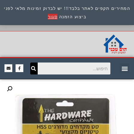
המחירים תקפים לאתר בלבד!!! יש לבדוק זמינות מלאי לפני
כתובת : היוזמים 9 אור יהודה שירות לקוחות 054-
ביצוע הזמנה
סגור
8945722