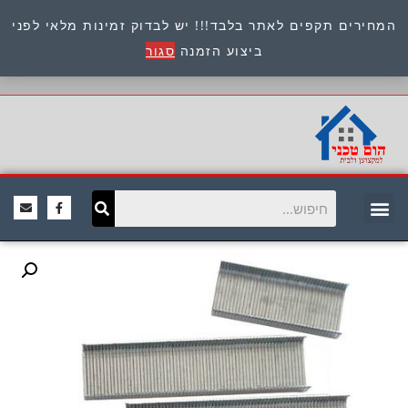
המחירים תקפים לאתר בלבד!!! יש לבדוק זמינות מלאי לפני
כתובת : היוזמים 9 אור יהודה שירות לקוחות 054-
ביצוע הזמנה
סגור
8945722