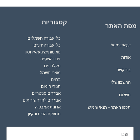
קטגוריות
מפת האתר
כלי עבודה חשמליים
homepage
כלי עבודה ידניים
סולמות/שינוע/איחסון
אודות
גינון והשקייה
מקלחונים
צור קשר
מוצרי חשמל
ברזים
החשבון שלי
תנורי חימום
אביזרים סניטריים
תשלום
אביזרים לחדר שירותים
ארונות אמבטיה
תקנון האתר – תנאי שימוש
תחזוקת הבית וניקיון