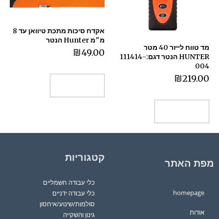
אקדח סיכות מתכת טיוואן עד 8
מ״מ Hunter הנטר
מד טווח לייזר 40 מטר
₪
49.00
HUNTER הנטר דגם:111414-
004
₪
219.00
הוספה לסל
הוספה לסל
קטגוריות
מפת האתר
כלי עבודה חשמליים
homepage
כלי עבודה ידניים
סולמות/שינוע/איחסון
אודות
גינון והשקייה