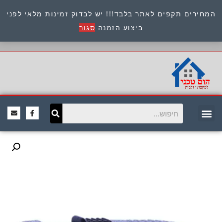
המחירים תקפים לאתר בלבד!!! יש לבדוק זמינות מלאי לפני
כתובת : היוזמים 9 אור יהודה שירות לקוחות 054-
ביצוע הזמנה
סגור
8945722