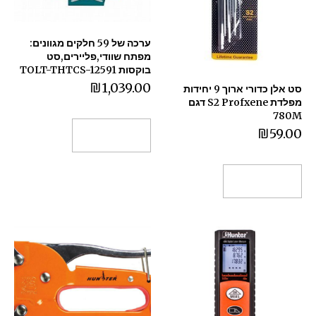
ערכה של 59 חלקים מגוונים:
מפתח שוודי,פליירים,סט
בוקסות TOLT-THTCS-12591
₪
1,039.00
סט אלן כדורי ארוך 9 יחידות
מפלדת S2 Profxene דגם
780M
₪
59.00
הוספה לסל
הוספה לסל