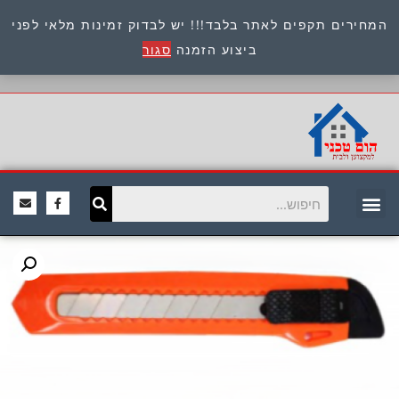
המחירים תקפים לאתר בלבד!!! יש לבדוק זמינות מלאי לפני
כתובת : היוזמים 9 אור יהודה שירות לקוחות 054-
ביצוע הזמנה
סגור
8945722