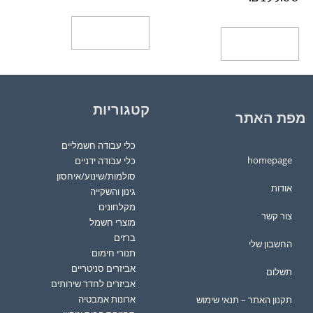
הוספה לסל
הוספה לסל
קטגוריות
מפת האתר
כלי עבודה חשמליים
homepage
כלי עבודה ידניים
סולמות/שינוע/איחסון
אודות
גינון והשקייה
מקלחונים
צור קשר
מוצרי חשמל
ברזים
החשבון שלי
תנורי חימום
אביזרים סניטריים
תשלום
אביזרים לחדר שירותים
ארונות אמבטיה
תקנון האתר – תנאי שימוש