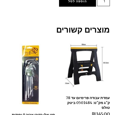
הוספה לסל
מוצרים קשורים
עמדת עבודה פרימיום עד 78
ק"ג מק"ט: 0501484 ביטק
טולס
₪
145.00
סט אלן כדורי ארוך 9 יחידות