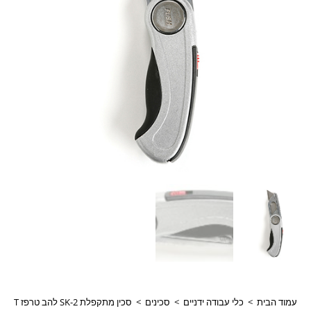
עמוד הבית
>
כלי עבודה ידניים
>
סכינים
>
סכין מתקפלת SK-2 להב טרפז SIGNET דגם 098151