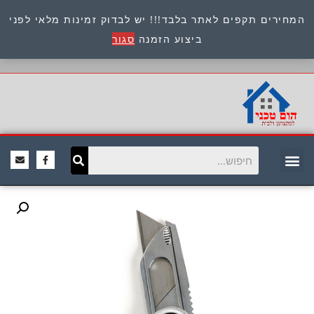
המחירים תקפים לאתר בלבד!!! יש לבדוק זמינות מלאי לפני
כתובת : היוזמים 9 אור יהודה שירות לקוחות 054-
ביצוע הזמנה
סגור
8945722