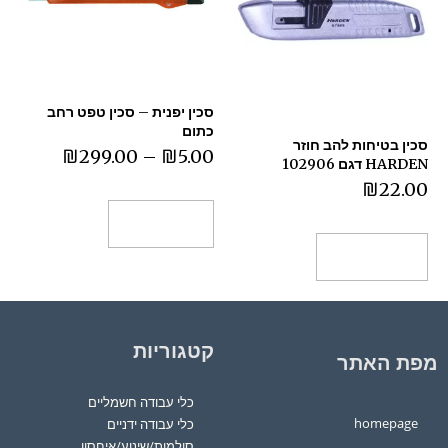
סכין יפנית – סכין טפט רחב
כתום
סכין בטיחות להב חוזר
₪
299.00
–
₪
5.00
HARDEN דגם 102906
₪
22.00
מידע נוסף
הוספה לסל
קטגוריות
מפת האתר
כלי עבודה חשמליים
homepage
כלי עבודה ידניים
סולמות/שינוע/איחסון