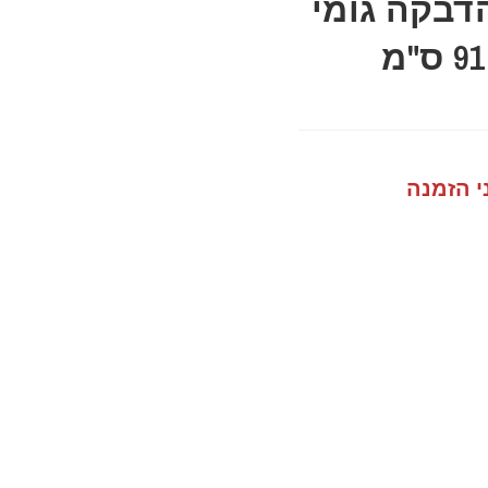
דבקה גומי
איכותי לבן באורך 91 ס"מ
י הזמנה