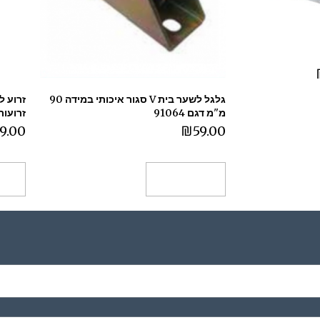
גלגל לשער בית V סגור איכותי במידה 90
מ"מ דגם 91064
זרועות ש
9.00
₪
59.00
הוספה לסל
הו