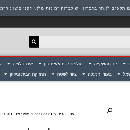
תובת : היוזמים 9 אור יהודה שירות לקוחות 054-8945722
 תקפים לאתר בלבד!!! יש לבדוק זמינות מלאי לפני ביצוע הזמ
גינון והשקייה
סולמות/שינוע/איחסון
אינסטלציה
א
שמל
ביגוד והנעלה
ציוד לשטח
תחזוקת הבית וניקיון
עמוד הבית
>
פירזול כללי
>
מוצרי איטום וסרטי