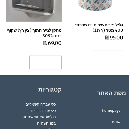
גליל נייר תעשייתי דו שכבתי
400 מטר (1174)
מתקן לנייר חתוך (צץ רץ) שקוף
דגם :8092
₪
95.00
₪
69.00
הוספה לסל
הוספה לסל
קטגוריות
מפת האתר
כלי עבודה חשמליים
homepage
כלי עבודה ידניים
סולמות/שינוע/איחסון
אודות
גינון והשקייה