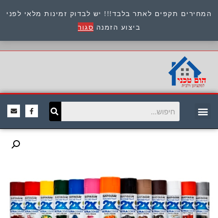
המחירים תקפים לאתר בלבד!!! יש לבדוק זמינות מלאי לפני
כתובת : היוזמים 9 אור יהודה שירות לקוחות 054-
ביצוע הזמנה
סגור
8945722