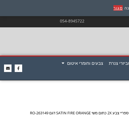
נה
סגור
054-8945722
ביזרי צנרת
צבעים וחומרי איטום
ספריי צבע 2X כתום משי SATIN FIRE ORANGE דגם RO-263149