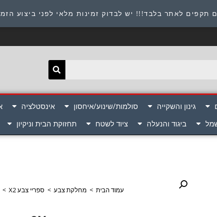
תובת : היוזמים 9 אור יהודה שירות לקוחות 054-8945722
 תקפים לאתר בלבד!!! יש לבדוק זמינות מלאי לפני ביצוע הזמ
גינון והשקייה
סולמות/שינוע/איחסון
אינסטלציה
א
שמל
ביגוד והנעלה
ציוד לשטח
תחזוקת הבית וניקיון
עמוד הבית
>
מחלקת צבע
>
ספריי צבע X2
>