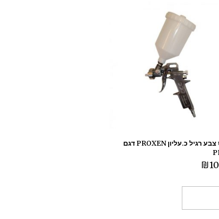
מרסס צבע רגיל כ.עליון PROXEN דגם
P
₪
10
ספה לסל