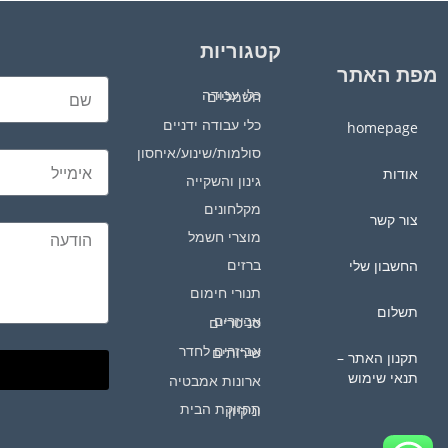
קטגוריות
מפת האתר
כלי עבודה חשמליים
כלי עבודה ידניים
homepage
סולמות/שינוע/איחסון
אודות
גינון והשקייה
מקלחונים
צור קשר
מוצרי חשמל
ברזים
החשבון שלי
תנורי חימום
תשלום
אביזרים סניטריים
אביזרים לחדר שירותים
תקנון האתר –
תנאי שימוש
ארונות אמבטיה
תחזוקת הבית וניקיון