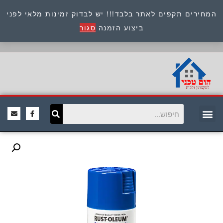
המחירים תקפים לאתר בלבד!!! יש לבדוק זמינות מלאי לפני
כתובת : היוזמים 9 אור יהודה שירות לקוחות 054-
ביצוע הזמנה
סגור
8945722