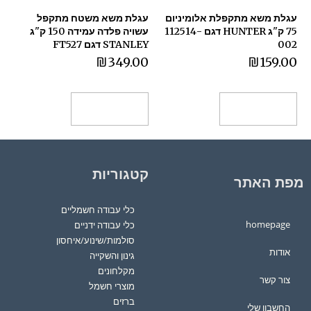
עגלת משא מתקפלת אלומיניום
עגלת משא משטח מתקפל
75 ק"ג HUNTER דגם 112514-
עשויה פלדה עמידה 150 ק"ג
002
STANLEY דגם FT527
₪
349.00
₪
159.00
הוספה לסל
הוספה לסל
קטגוריות
מפת האתר
כלי עבודה חשמליים
homepage
כלי עבודה ידניים
סולמות/שינוע/איחסון
אודות
גינון והשקייה
מקלחונים
צור קשר
מוצרי חשמל
ברזים
החשבון שלי