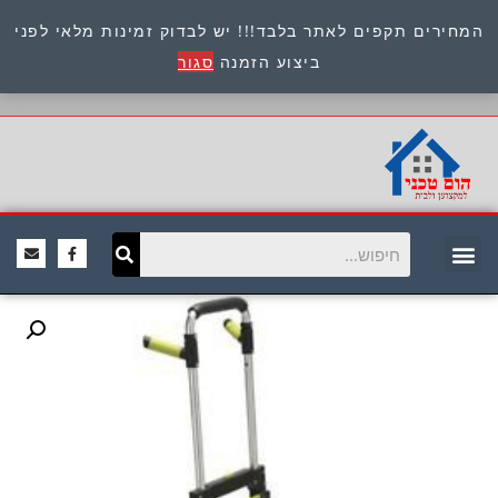
המחירים תקפים לאתר בלבד!!! יש לבדוק זמינות מלאי לפני
כתובת : היוזמים 9 אור יהודה שירות לקוחות 054-
ביצוע הזמנה
סגור
8945722