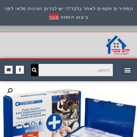
המחירים תקפים לאתר בלבד!!! יש לבדוק זמינות מלאי לפני
כתובת : היוזמים 9 אור יהודה שירות לקוחות 054-
ביצוע הזמנה
סגור
8945722