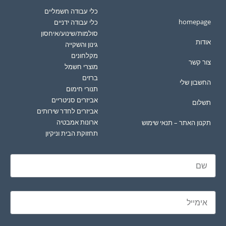
כלי עבודה חשמליים
homepage
כלי עבודה ידניים
סולמות/שינוע/איחסון
אודות
גינון והשקייה
מקלחונים
צור קשר
מוצרי חשמל
ברזים
החשבון שלי
תנורי חימום
אביזרים סניטריים
תשלום
אביזרים לחדר שירותים
ארונות אמבטיה
תקנון האתר – תנאי שימוש
תחזוקת הבית וניקיון