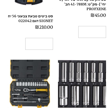
יחי']-מק"ט: 41-788M חב'
PROFXENE
₪
45.00
סט ביטים טבעת צבעוני 56 יח
SIGNET דגם:022042
₪
210.00
הוספה לסל
הוספה לסל