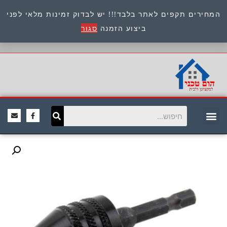
המחירים תקפים לאתר בלבד!!! יש לבדוק זמינות מלאי לפני
כתובת : היוזמים 9 אור יהודה שירות לקוחות 054-
ביצוע הזמנה
סגור
8945722