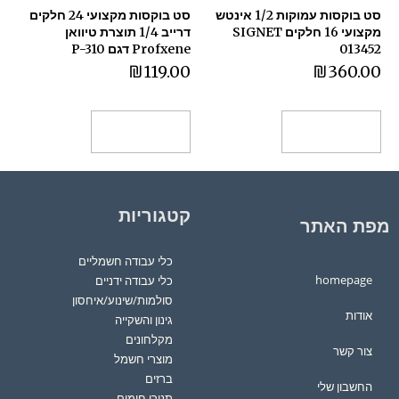
סט בוקסות עמוקות 1/2 אינטש
סט בוקסות מקצועי 24 חלקים
מקצועי 16 חלקים SIGNET
דרייב 1/4 תוצרת טיוואן
013452
Profxene דגם P-310
₪
119.00
₪
360.00
הוספה לסל
הוספה לסל
קטגוריות
מפת האתר
כלי עבודה חשמליים
homepage
כלי עבודה ידניים
סולמות/שינוע/איחסון
אודות
גינון והשקייה
מקלחונים
צור קשר
מוצרי חשמל
ברזים
החשבון שלי
תנורי חימום