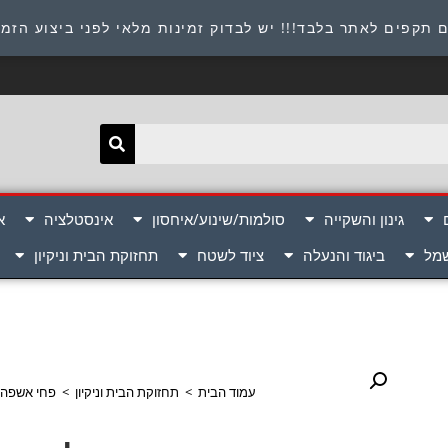
תובת : היוזמים 9 אור יהודה שירות לקוחות 054-8945722
 תקפים לאתר בלבד!!! יש לבדוק זמינות מלאי לפני ביצוע הזמ
גינון והשקייה
סולמות/שינוע/איחסון
אינסטלציה
א
שמל
ביגוד והנעלה
ציוד לשטח
תחזוקת הבית וניקיון
עמוד הבית
>
תחזוקת הבית וניקיון
>
פחי אשפה