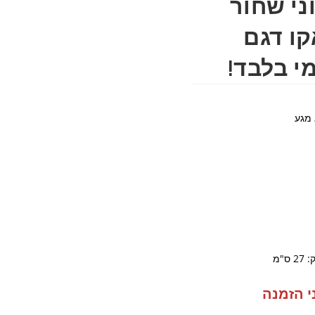
י שחור
 ליטר Dara אקו דגם
 מגע
י הזמנה