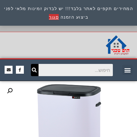
המחירים תקפים לאתר בלבד!!! יש לבדוק זמינות מלאי לפני
כתובת : היוזמים 9 אור יהודה שירות לקוחות 054-
ביצוע הזמנה
סגור
8945722