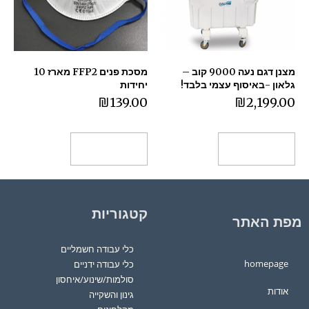
מצנן דגם נעה 9000 קוב –
מסכת פנים FFP2 מארז 10
גלאון -באיסוף עצמי בלבד!
יחידות
₪
139.00
₪
2,199.00
הוספה לסל
הוספה לסל
קטגוריות
מפת האתר
כלי עבודה חשמליים
homepage
כלי עבודה ידניים
סולמות/שינוע/איחסון
אודות
גינון והשקייה