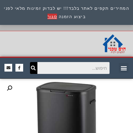
המחירים תקפים לאתר בלבד!!! יש לבדוק זמינות מלאי לפני
כתובת : היוזמים 9 אור יהודה שירות לקוחות 054-
ביצוע הזמנה
סגור
8945722