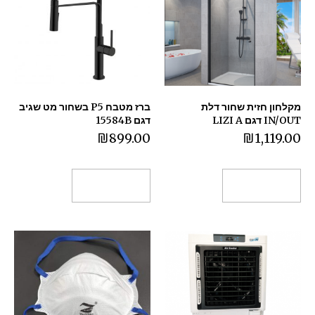
מקלחון חזית שחור דלת
ברז מטבח P5 בשחור מט שגיב
IN/OUT דגם LIZI A
דגם 15584B
₪
899.00
₪
1,119.00
הוספה לסל
הוספה לסל