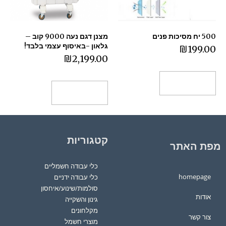
500 יח מסיכות פנים
מצנן דגם נעה 9000 קוב –
גלאון -באיסוף עצמי בלבד!
₪
199.00
₪
2,199.00
הוספה לסל
הוספה לסל
קטגוריות
מפת האתר
כלי עבודה חשמליים
homepage
כלי עבודה ידניים
סולמות/שינוע/איחסון
אודות
גינון והשקייה
מקלחונים
צור קשר
מוצרי חשמל