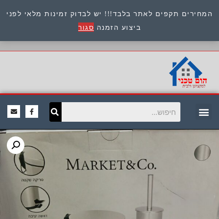
המחירים תקפים לאתר בלבד!!! יש לבדוק זמינות מלאי לפני
כתובת : היוזמים 9 אור יהודה שירות לקוחות 054-
ביצוע הזמנה
סגור
8945722