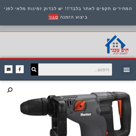
המחירים תקפים לאתר בלבד!!! יש לבדוק זמינות מלאי לפני
כתובת : היוזמים 9 אור יהודה שירות לקוחות 054-
ביצוע הזמנה
סגור
8945722