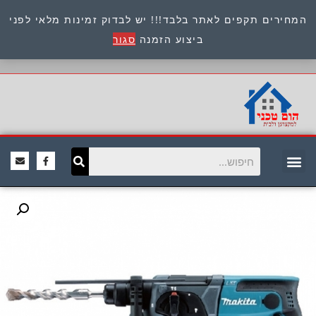
המחירים תקפים לאתר בלבד!!! יש לבדוק זמינות מלאי לפני
כתובת : היוזמים 9 אור יהודה שירות לקוחות 054-
ביצוע הזמנה
סגור
8945722