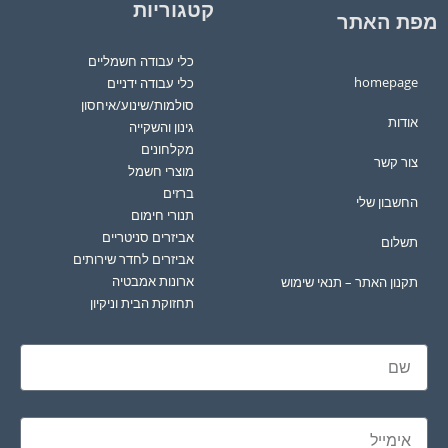
קטגוריות
מפת האתר
כלי עבודה חשמליים
homepage
כלי עבודה ידניים
סולמות/שינוע/איחסון
אודות
גינון והשקייה
מקלחונים
צור קשר
מוצרי חשמל
ברזים
החשבון שלי
תנורי חימום
אביזרים סניטריים
תשלום
אביזרים לחדר שירותים
ארונות אמבטיה
תקנון האתר – תנאי שימוש
תחזוקת הבית וניקיון