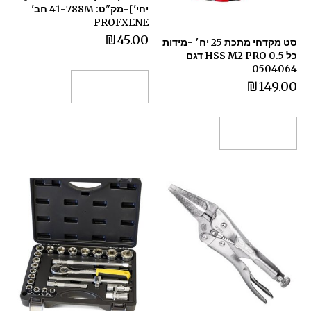
יחי']-מק"ט: 41-788M חב'
PROFXENE
₪
45.00
סט מקדחי מתכת 25 יח׳ -מידות
כל 0.5 HSS M2 PRO דגם
0504064
₪
149.00
הוספה לסל
הוספה לסל