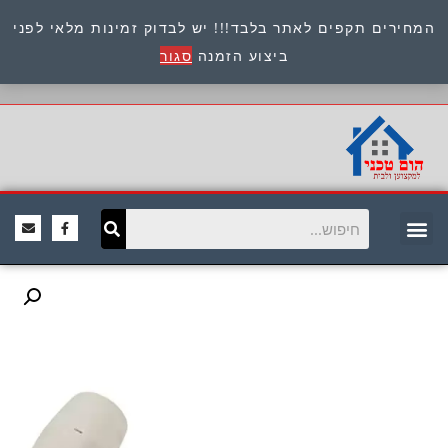
המחירים תקפים לאתר בלבד!!! יש לבדוק זמינות מלאי לפני
כתובת : היוזמים 9 אור יהודה שירות לקוחות 054-
ביצוע הזמנה
סגור
8945722