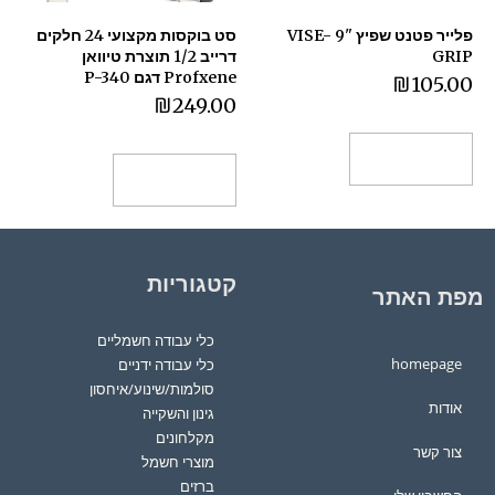
פלייר פטנט שפיץ "9 VISE-
סט בוקסות מקצועי 24 חלקים
GRIP
דרייב 1/2 תוצרת טיוואן
Profxene דגם P-340
₪
105.00
₪
249.00
הוספה לסל
הוספה לסל
קטגוריות
מפת האתר
כלי עבודה חשמליים
homepage
כלי עבודה ידניים
סולמות/שינוע/איחסון
אודות
גינון והשקייה
מקלחונים
צור קשר
מוצרי חשמל
ברזים