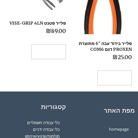
פלייר פטנט VISE-GRIP 4LN
₪
89.00
פלייר בידוד עבה "6 מתוצרת
PROXEN דגם COM6
הוספה לסל
₪
25.00
הוספה לסל
קטגוריות
מפת האתר
כלי עבודה חשמליים
homepage
כלי עבודה ידניים
סולמות/שינוע/איחסון