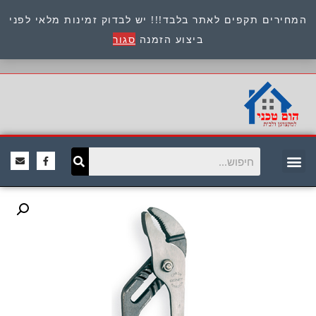
המחירים תקפים לאתר בלבד!!! יש לבדוק זמינות מלאי לפני
כתובת : היוזמים 9 אור יהודה שירות לקוחות 054-
ביצוע הזמנה
סגור
8945722