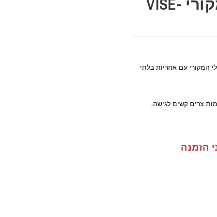
פלייר פטנט 9LN מקורי VISE-
טנט VISE-GRIP מבית IRWIN הכלי המקורי עם אחריות בלתי
ות צרים קשים לגישה.
י הזמנה