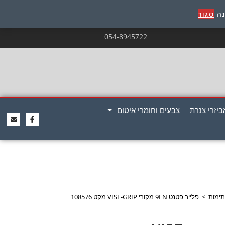
נה
סגור
054-8945722
ביזרי צנרת
צבעים וחומרי איטום
תימות
>
פלייר פטנט 9LN מקורי VISE-GRIP מקט 108576