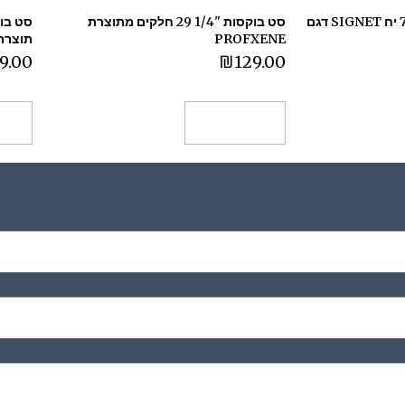
סט מברגים כחול+צהוב 7 יח SIGNET דגם
סט בוקסות "1/4 29 חלקים מתוצרת
PROFXENE
תוצרת טיוואן e
9.00
₪
129.00
הוספה לסל
הו