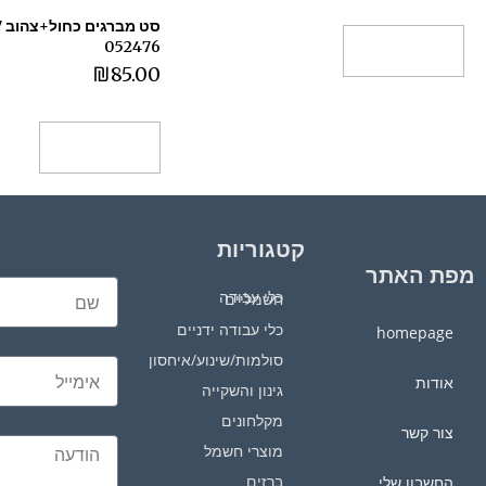
052476
הוספה לסל
₪
85.00
הוספה לסל
קטגוריות
מפת האתר
כלי עבודה חשמליים
כלי עבודה ידניים
homepage
סולמות/שינוע/איחסון
אודות
גינון והשקייה
מקלחונים
צור קשר
מוצרי חשמל
ברזים
החשבון שלי