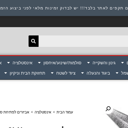
תובת : היוזמים 9 אור יהודה שירות לקוחות 054-8945722
 תקפים לאתר בלבד!!! יש לבדוק זמינות מלאי לפני ביצוע הזמ
גינון והשקייה
סולמות/שינוע/איחסון
אינסטלציה
א
שמל
ביגוד והנעלה
ציוד לשטח
תחזוקת הבית וניקיון
עמוד הבית
>
אינסטלציה
>
אביזרים לפתיחת ס