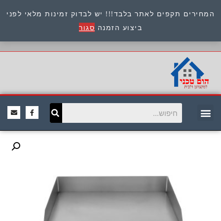
המחירים תקפים לאתר בלבד!!! יש לבדוק זמינות מלאי לפני
כתובת : היוזמים 9 אור יהודה שירות לקוחות 054-
ביצוע הזמנה
סגור
8945722