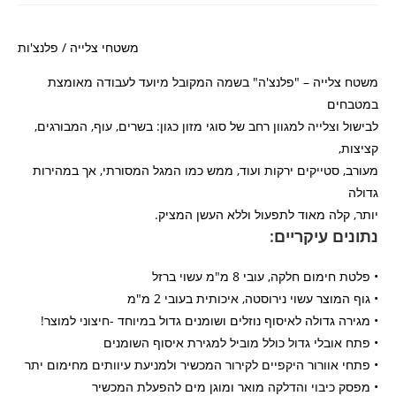
משטחי צלייה / פלנצ'ות
משטח צלייה – "פלנצ'ה" בשמה המקובל מיועד לעבודה מאומצת
במטבחים
לבישול וצלייה למגוון רחב של סוגי מזון כגון: בשרים, עוף, המבורגים,
קציצות,
מעורב, סטייקים ירקות ועוד, ממש כמו המגל המסורתי, אך במהירות
גדולה
יותר, קלה מאוד לתפעול וללא העשן המציק.
נתונים עיקריים:
• פלטת חימום חלקה, עובי 8 מ"מ עשוי ברזל
• גוף המוצר עשוי נירוסטה, איכותית בעובי 2 מ"מ
• מגירה גדולה לאיסוף נוזלים ושומנים גדול במיוחד -חיצוני למוצר!
• פתח אובלי גדול כולל מוביל למגירת איסוף השומנים
• פתחי אוורור היקפיים לקירור המכשיר ולמניעת עיוותים מחימום יתר
• מפסק כיבוי והדלקה מואר ומוגן מים להפעלת המכשיר