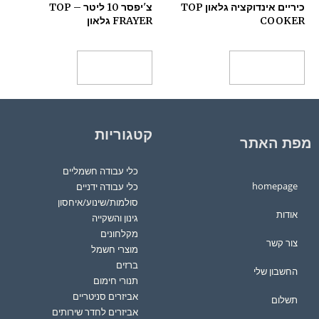
כיריים אינדוקציה גלאון TOP
צ'יפסר 10 ליטר – TOP
COOKER
FRAYER גלאון
מידע נוסף
מידע נוסף
קטגוריות
מפת האתר
כלי עבודה חשמליים
homepage
כלי עבודה ידניים
סולמות/שינוע/איחסון
אודות
גינון והשקייה
מקלחונים
צור קשר
מוצרי חשמל
ברזים
החשבון שלי
תנורי חימום
אביזרים סניטריים
תשלום
אביזרים לחדר שירותים