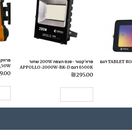
פרוז'קטור -פנס הצפה TABLET RGB דגם
פרוז'קטור -פנס הצפה 200W שחור
,50W דגם 101711-016
6500K דגם APPOLLO-2000W-BK-D
9.00
₪
295.00
בח
הוספה לסל