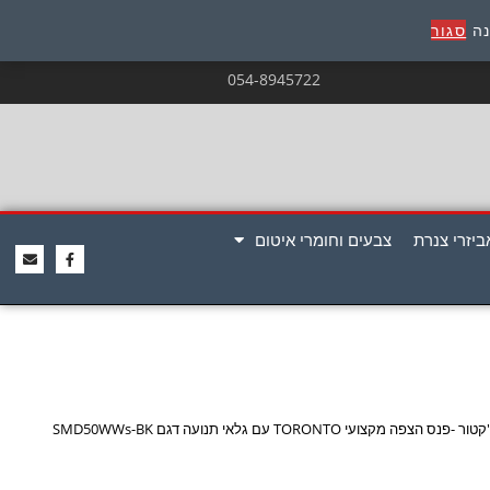
נה
סגור
054-8945722
ביזרי צנרת
צבעים וחומרי איטום
 -פנס הצפה מקצועי TORONTO עם גלאי תנועה דגם SMD50WWs-BK