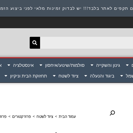
תובת : היוזמים 9 אור יהודה שירות לקוחות 054-8945722
 תקפים לאתר בלבד!!! יש לבדוק זמינות מלאי לפני ביצוע הזמ
גינון והשקייה
סולמות/שינוע/איחסון
אינסטלציה
א
שמל
ביגוד והנעלה
ציוד לשטח
תחזוקת הבית וניקיון
עמוד הבית
>
ציוד לשטח
>
פרוז'קטורים
>
פרוז'קטור