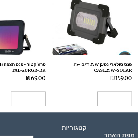
פנס סולארי נטען 25W דגם T5-
TAB-20RGB-BK
CASE25W-SOLAR
₪
69.00
₪
159.00
הוספה לסל
הוספה לסל
קטגוריות
מפת האתר