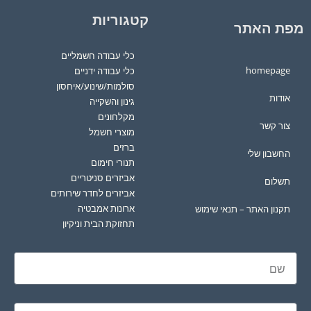
קטגוריות
מפת האתר
כלי עבודה חשמליים
homepage
כלי עבודה ידניים
סולמות/שינוע/איחסון
אודות
גינון והשקייה
מקלחונים
צור קשר
מוצרי חשמל
ברזים
החשבון שלי
תנורי חימום
אביזרים סניטריים
תשלום
אביזרים לחדר שירותים
ארונות אמבטיה
תקנון האתר – תנאי שימוש
תחזוקת הבית וניקיון