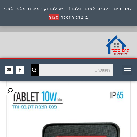
המחירים תקפים לאתר בלבד!!! יש לבדוק זמינות מלאי לפני
כתובת : היוזמים 9 אור יהודה שירות לקוחות 054-
ביצוע הזמנה
סגור
8945722