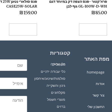
פרוז'קטור -פנס הצפה דק במיוחד דגם
GL-100W-D-WH גוף לבן
CASE25W-SOLAR
₪
159.00
₪
85.00
הוספה לסל
הוספה לסל
קטגוריות
מפת האתר
כלי עבודה חשמליים
כלי עבודה ידניים
homepage
סולמות/שינוע/איחסון
אודות
גינון והשקייה
מקלחונים
צור קשר
מוצרי חשמל
ברזים
החשבון שלי