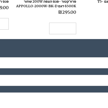
פנס סולארי נטען 25W דגם T5-
פרוז'קטור -פנס הצפה 200W שחור
פנס ראש 8 לד 4
6500K דגם APPOLLO-2000W-BK-D
9.00
₪
295.00
הו
הוספה לסל