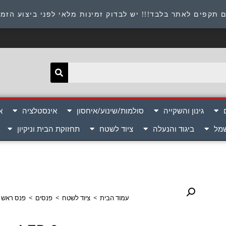
תובת : היוזמים 9 אור יהודה שירות לקוחות 054-8945722
 תקפים לאתר בלבד!!! יש לבדוק זמינות מלאי לפני ביצוע הזמ
גינון והשקייה
סולמות/שינוע/איחסון
אינסטלציה
א
שמל
ביגוד והנעלה
ציוד לשטח
תחזוקת הבית וניקיון
עמוד הבית
>
ציוד לשטח
>
פנסים
>
פנס ראש LED 3 מקצועי (3xAAA) מקצועי דגם: 104445