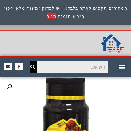
המחירים תקפים לאתר בלבד!!! יש לבדוק זמינות מלאי לפני
כתובת : היוזמים 9 אור יהודה שירות לקוחות 054-
ביצוע הזמנה
סגור
8945722