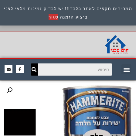
המחירים תקפים לאתר בלבד!!! יש לבדוק זמינות מלאי לפני
כתובת : היוזמים 9 אור יהודה שירות לקוחות 054-
ביצוע הזמנה
סגור
8945722