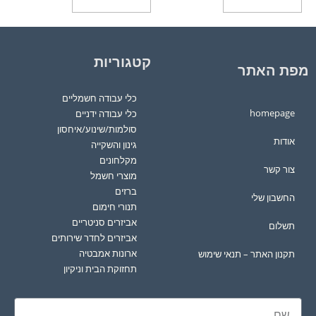
קטגוריות
מפת האתר
כלי עבודה חשמליים
homepage
כלי עבודה ידניים
סולמות/שינוע/איחסון
אודות
גינון והשקייה
מקלחונים
צור קשר
מוצרי חשמל
ברזים
החשבון שלי
תנורי חימום
אביזרים סניטריים
תשלום
אביזרים לחדר שירותים
ארונות אמבטיה
תקנון האתר – תנאי שימוש
תחזוקת הבית וניקיון