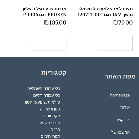
מערבל צבע למערבל חשמלי
מרסס צבע רגיל כ.עליון
מושך 14M דגם 120711-001
PROXEN דגם PR-106
₪
105.00
₪
79.00
הוספה לסל
הוספה לסל
קטגוריות
מפת האתר
כלי עבודה חשמליים
homepage
כלי עבודה ידניים
סולמות/שינוע/איחסון
אודות
גינון והשקייה
מקלחונים
צור קשר
מוצרי חשמל
ברזים
החשבון שלי
תנורי חימום