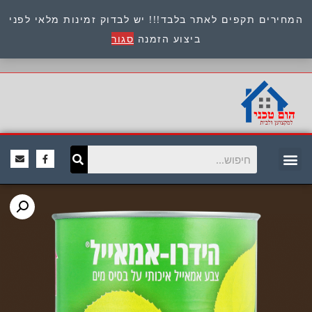
המחירים תקפים לאתר בלבד!!! יש לבדוק זמינות מלאי לפני
כתובת : היוזמים 9 אור יהודה שירות לקוחות 054-
ביצוע הזמנה
סגור
8945722