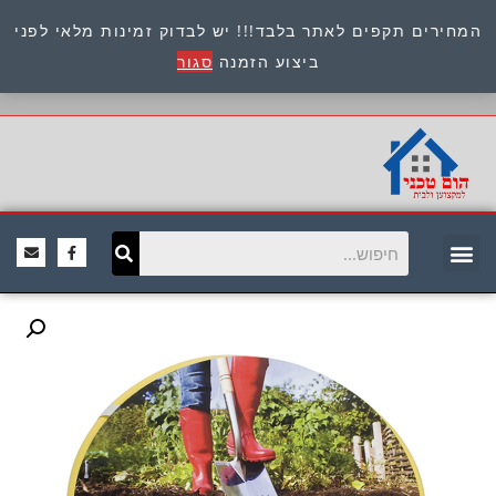
המחירים תקפים לאתר בלבד!!! יש לבדוק זמינות מלאי לפני
כתובת : היוזמים 9 אור יהודה שירות לקוחות 054-
ביצוע הזמנה
סגור
8945722