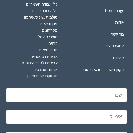
כלי עבודה חשמליים
homepage
כלי עבודה ידניים
סולמות/שינוע/איחסון
אודות
גינון והשקייה
מקלחונים
צור קשר
מוצרי חשמל
ברזים
החשבון שלי
תנורי חימום
אביזרים סניטריים
תשלום
אביזרים לחדר שירותים
ארונות אמבטיה
תקנון האתר – תנאי שימוש
תחזוקת הבית וניקיון