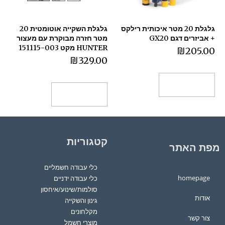
גלגלת 20 מטר איכותית רילקס
גלגלת השקייה אוטומטית 20
+ אביזרים דגם GX20
מטר חזרה מבוקרת עם מעצור
HUNTER מקט 151115-003
₪
205.00
₪
329.00
הוספה לסל
הוספה לסל
קטגוריות
מפת האתר
כלי עבודה חשמליים
homepage
כלי עבודה ידניים
סולמות/שינוע/איחסון
אודות
גינון והשקייה
מקלחונים
צור קשר
מוצרי חשמל