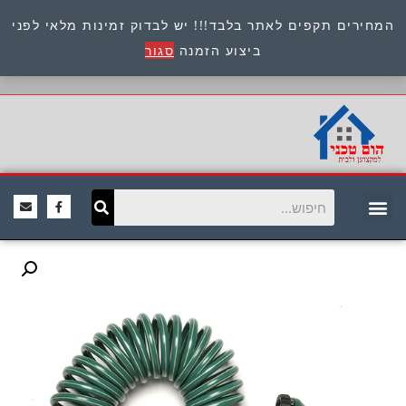
המחירים תקפים לאתר בלבד!!! יש לבדוק זמינות מלאי לפני
כתובת : היוזמים 9 אור יהודה שירות לקוחות 054-
ביצוע הזמנה
סגור
8945722