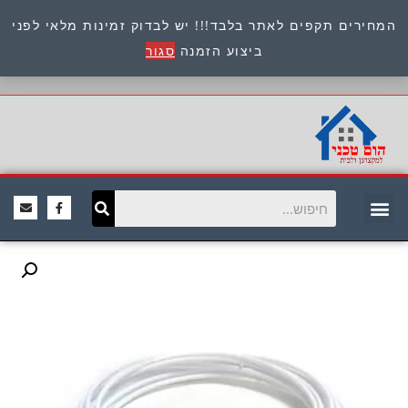
המחירים תקפים לאתר בלבד!!! יש לבדוק זמינות מלאי לפני
כתובת : היוזמים 9 אור יהודה שירות לקוחות 054-
ביצוע הזמנה
סגור
8945722