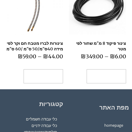
צינור פיקוד 8 מ"מ שחור לפי
צינורות לברז מטבח חם וקר לפי
מטר
מידה 40ס"מ/50 ס"מ /60 ס"מ
₪
59.00
–
₪
44.00
₪
349.00
–
₪
6.00
בחר אפשרויות
בחר אפשרויות
קטגוריות
מפת האתר
כלי עבודה חשמליים
homepage
כלי עבודה ידניים
סולמות/שינוע/איחסון