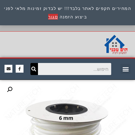
המחירים תקפים לאתר בלבד!!! יש לבדוק זמינות מלאי לפני
כתובת : היוזמים 9 אור יהודה שירות לקוחות 054-
ביצוע הזמנה
סגור
8945722