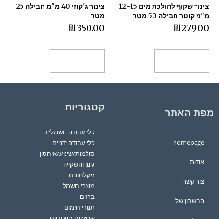
צינור שקוף להולכת מים 12-15
צינור ג'קוזי 40 מ"מ חבילה 25
מ"מ קוטר חבילה 50 מטר
מטר
₪
350.00
₪
279.00
הוספה לסל
הוספה לסל
קטגוריות
מפת האתר
כלי עבודה חשמליים
homepage
כלי עבודה ידניים
סולמות/שינוע/איחסון
אודות
גינון והשקייה
מקלחונים
צור קשר
מוצרי חשמל
ברזים
החשבון שלי
תנורי חימום
אביזרים סניטריים