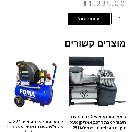
₪
1,239.00
הוספה לסל
מוצרים קשורים
קומפרסור מקצועי 2 בוכנות עם
קומפרסור- מדחס אויר 24 ליטר
חיבור למצת הרכב אמריקן איגל
2.5 כ"ס POMA דגם: TD-2524
american eagle דגם:25140