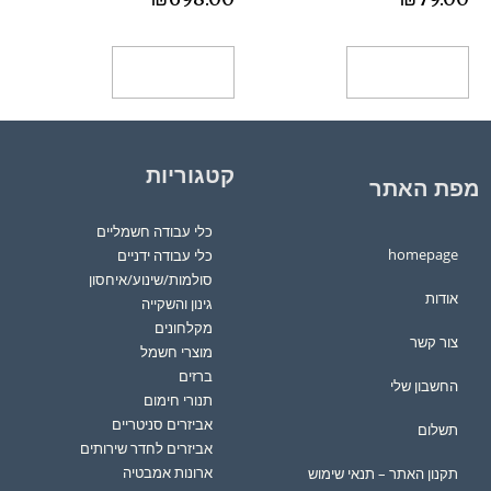
הוספה לסל
הוספה לסל
קטגוריות
מפת האתר
כלי עבודה חשמליים
homepage
כלי עבודה ידניים
סולמות/שינוע/איחסון
אודות
גינון והשקייה
מקלחונים
צור קשר
מוצרי חשמל
ברזים
החשבון שלי
תנורי חימום
אביזרים סניטריים
תשלום
אביזרים לחדר שירותים
ארונות אמבטיה
תקנון האתר – תנאי שימוש