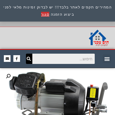
המחירים תקפים לאתר בלבד!!! יש לבדוק זמינות מלאי לפני
כתובת : היוזמים 9 אור יהודה שירות לקוחות 054-
ביצוע הזמנה
סגור
8945722