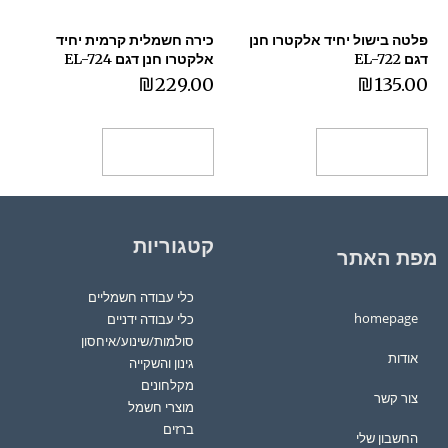
פלטה בישול יחיד אלקטרו חנן
כירה חשמלית קרמית יחיד
דגם EL-722
אלקטרו חנן דגם EL-724
₪
229.00
₪
135.00
הוספה לסל
הוספה לסל
קטגוריות
מפת האתר
כלי עבודה חשמליים
homepage
כלי עבודה ידניים
סולמות/שינוע/איחסון
אודות
גינון והשקייה
מקלחונים
צור קשר
מוצרי חשמל
ברזים
החשבון שלי