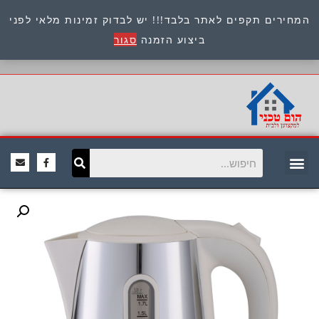
המחירים תקפים לאתר בלבד!!! יש לבדוק זמינות מלאי לפני
כתובת : היוזמים 9 אור יהודה שירות לקוחות 054-
ביצוע הזמנה
סגור
8945722