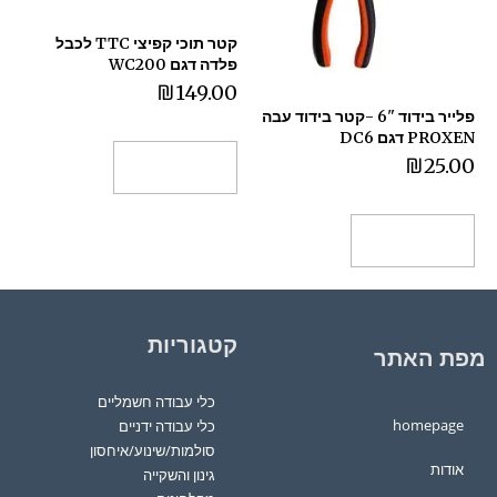
קטר תוכי קפיצי TTC לכבל
פלדה דגם WC200
₪
149.00
פלייר בידוד "6 -קטר בידוד עבה
PROXEN דגם DC6
₪
25.00
הוספה לסל
הוספה לסל
קטגוריות
מפת האתר
כלי עבודה חשמליים
homepage
כלי עבודה ידניים
סולמות/שינוע/איחסון
אודות
גינון והשקייה