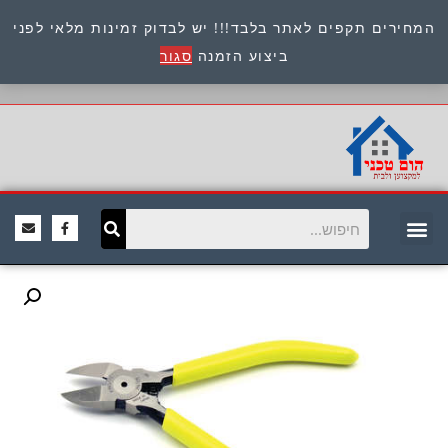
המחירים תקפים לאתר בלבד!!! יש לבדוק זמינות מלאי לפני
כתובת : היוזמים 9 אור יהודה שירות לקוחות 054-
ביצוע הזמנה
סגור
8945722