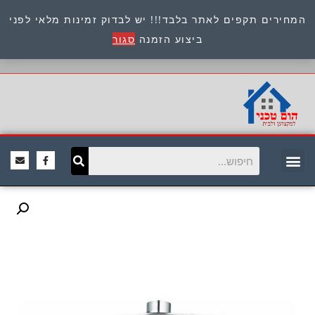
המחירים תקפים לאתר בלבד!!! יש לבדוק זמינות מלאי לפני
כתובת : היוזמים 9 אור יהודה שירות לקוחות 054-
ביצוע הזמנה
סגור
8945722