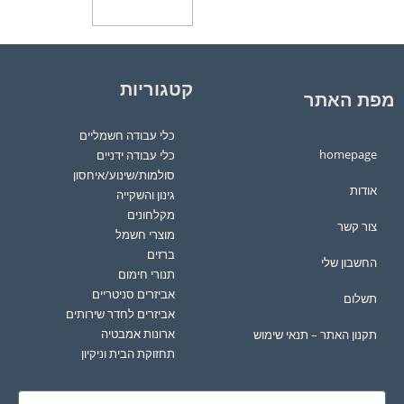
הוספה לסל
קטגוריות
מפת האתר
כלי עבודה חשמליים
homepage
כלי עבודה ידניים
סולמות/שינוע/איחסון
אודות
גינון והשקייה
מקלחונים
צור קשר
מוצרי חשמל
ברזים
החשבון שלי
תנורי חימום
אביזרים סניטריים
תשלום
אביזרים לחדר שירותים
ארונות אמבטיה
תקנון האתר – תנאי שימוש
תחזוקת הבית וניקיון