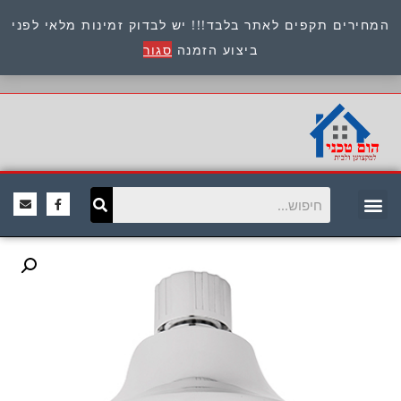
המחירים תקפים לאתר בלבד!!! יש לבדוק זמינות מלאי לפני
כתובת : היוזמים 9 אור יהודה שירות לקוחות 054-
ביצוע הזמנה
סגור
8945722