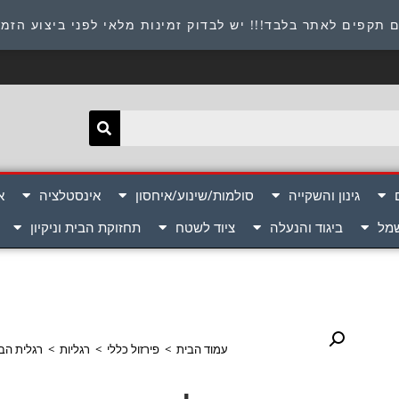
תובת : היוזמים 9 אור יהודה שירות לקוחות 054-8945722
 תקפים לאתר בלבד!!! יש לבדוק זמינות מלאי לפני ביצוע הזמ
גינון והשקייה
סולמות/שינוע/איחסון
אינסטלציה
א
שמל
ביגוד והנעלה
ציוד לשטח
תחזוקת הבית וניקיון
עמוד הבית
>
פירזול כללי
>
רגליות
>
רגלית הברגה מתכו