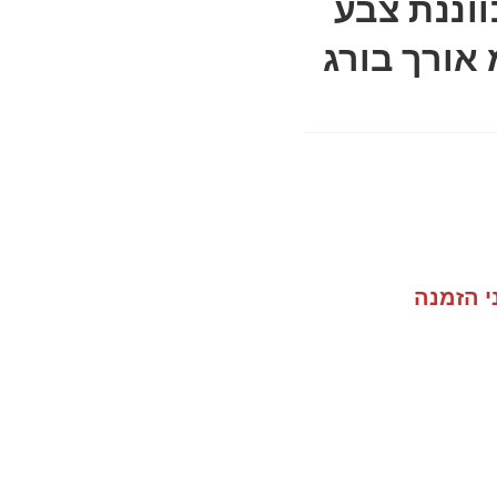
וננת צבע
ר 30 מ"מ אורך בורג
י הזמנה