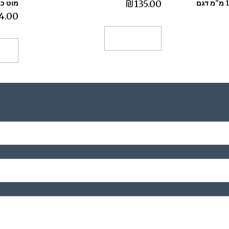
₪
135.00
מנעול תליה רב בריח 10A מ"מ דגם
מוט כבי
4.00
הוספה לסל
הו