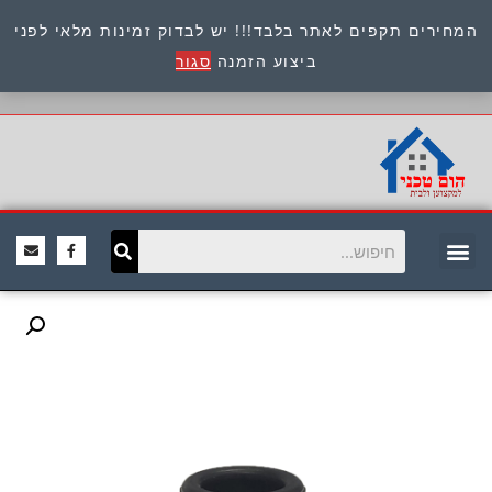
המחירים תקפים לאתר בלבד!!! יש לבדוק זמינות מלאי לפני
כתובת : היוזמים 9 אור יהודה שירות לקוחות 054-
ביצוע הזמנה
סגור
8945722