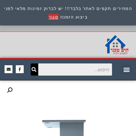
המחירים תקפים לאתר בלבד!!! יש לבדוק זמינות מלאי לפני
כתובת : היוזמים 9 אור יהודה שירות לקוחות 054-
ביצוע הזמנה
סגור
8945722