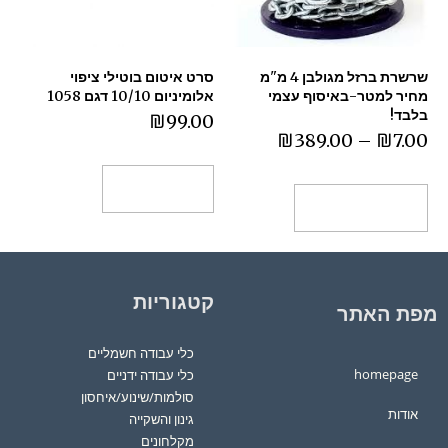
שרשרת ברזל מגולבן 4 מ"מ
סרט איטום בוטילי ציפוי
מחיר למטר-באיסוף עצמי
אלומיניום 10/10 דגם 1058
בלבד!
₪
99.00
₪
389.00
–
₪
7.00
הוספה לסל
בחר אפשרויות
קטגוריות
מפת האתר
כלי עבודה חשמליים
homepage
כלי עבודה ידניים
סולמות/שינוע/איחסון
אודות
גינון והשקייה
מקלחונים