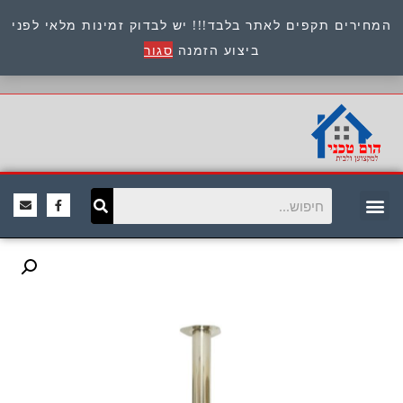
המחירים תקפים לאתר בלבד!!! יש לבדוק זמינות מלאי לפני
כתובת : היוזמים 9 אור יהודה שירות לקוחות 054-
ביצוע הזמנה
סגור
8945722