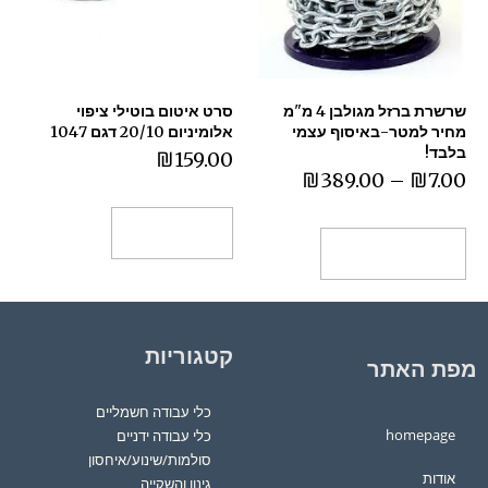
שרשרת ברזל מגולבן 4 מ"מ
סרט איטום בוטילי ציפוי
מחיר למטר-באיסוף עצמי
אלומיניום 20/10 דגם 1047
בלבד!
₪
159.00
₪
389.00
–
₪
7.00
הוספה לסל
בחר אפשרויות
קטגוריות
מפת האתר
כלי עבודה חשמליים
homepage
כלי עבודה ידניים
סולמות/שינוע/איחסון
אודות
גינון והשקייה