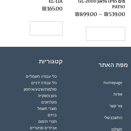
מים IP65 גלאון GL-2000
EL-12A
PATIO
₪
165.00
₪
899.00
–
₪
539.00
הוספה לסל
בחר אפשרויות
קטגוריות
מפת האתר
כלי עבודה חשמליים
homepage
כלי עבודה ידניים
סולמות/שינוע/איחסון
אודות
גינון והשקייה
מקלחונים
צור קשר
מוצרי חשמל
ברזים
החשבון שלי
תנורי חימום
אביזרים סניטריים
תשלום