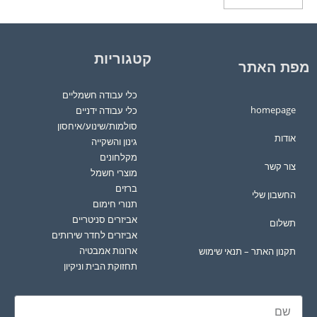
קטגוריות
מפת האתר
כלי עבודה חשמליים
homepage
כלי עבודה ידניים
סולמות/שינוע/איחסון
אודות
גינון והשקייה
מקלחונים
צור קשר
מוצרי חשמל
ברזים
החשבון שלי
תנורי חימום
אביזרים סניטריים
תשלום
אביזרים לחדר שירותים
ארונות אמבטיה
תקנון האתר – תנאי שימוש
תחזוקת הבית וניקיון