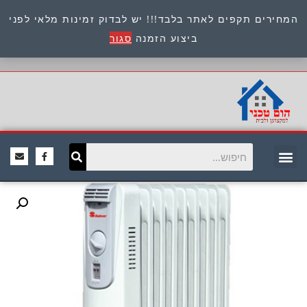
המחירים תקפים לאתר בלבד!!! יש לבדוק זמינות מלאי לפני
כתובת : היוזמים 9 אור יהודה שירות לקוחות 054-
ביצוע הזמנה
סגור
8945722